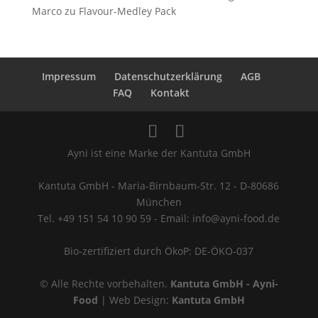
Marco
zu
Flavour-Medley Pack
Impressum
Datenschutzerklärung
AGB
FAQ
Kontakt
Ayni ist eine Marke der Kantuta GmbH
Kantuta GmbH - Maria-Birnbaum-Str. 12 - D-80686
München
Tel. +49 151 54 10 90 59 - Email: info@ayni-food.de
Bio-zertifiziert durch ÖkoP: DE-ÖKO-037
© Alle Rechte vorbehalten.
Kantuta GmbH - Ayni-
Food
| Web Design:
Kantuta GmbH