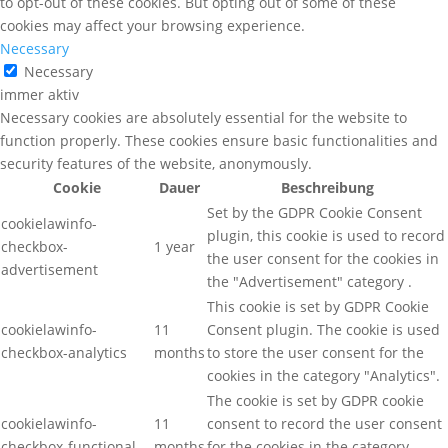
to opt-out of these cookies. But opting out of some of these
cookies may affect your browsing experience.
Necessary
Necessary
immer aktiv
Necessary cookies are absolutely essential for the website to
function properly. These cookies ensure basic functionalities and
security features of the website, anonymously.
Cookie
Dauer
Beschreibung
Set by the GDPR Cookie Consent
cookielawinfo-
plugin, this cookie is used to record
checkbox-
1 year
the user consent for the cookies in
advertisement
the "Advertisement" category .
This cookie is set by GDPR Cookie
cookielawinfo-
11
Consent plugin. The cookie is used
checkbox-analytics
months
to store the user consent for the
cookies in the category "Analytics".
The cookie is set by GDPR cookie
cookielawinfo-
11
consent to record the user consent
checkbox-functional
months
for the cookies in the category