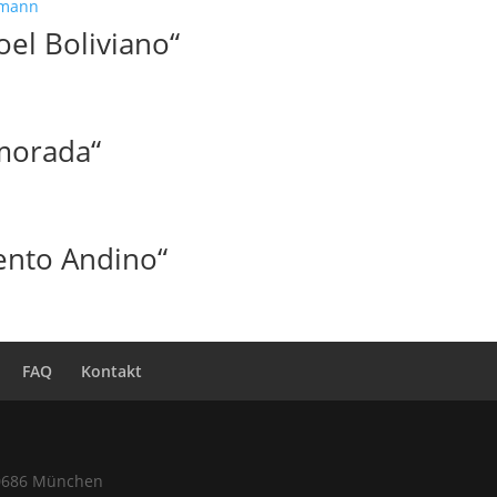
el Boliviano“
morada“
ento Andino“
FAQ
Kontakt
80686 München