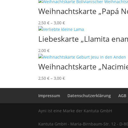
Weihnachtskarte „Papá No
2,50
€
–
3,00
€
Liebeskarte „Llamita ena
2,00
€
Weihnachtskarte „Nacimi
2,50
€
–
3,00
€
Impressum
Datenschutzerklärung
AGB
Ayni ist eine Marke der Kantuta GmbH
Kantuta GmbH - Maria-Birnbaum-Str. 12 - D-