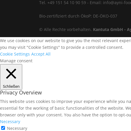
Tel. +49 151 54 10 90 59 - Email: info@ayni-fo
Bio-zertifiziert durch ÖkoP: DE-ÖKO-037
© Alle Rechte vorbehalten.
Kantuta GmbH - A
We use cookies on our website to give you the most relevant experi
you may visit "Cookie Settings" to provide a controlled consent.
Cookie Settings
Accept All
Manage consent
Schließen
Privacy Overview
This website uses cookies to improve your experience while you nav
essential for the working of basic functionalities of the website. 
browser only with your consent. You also have the option to opt-ou
Necessary
Necessary