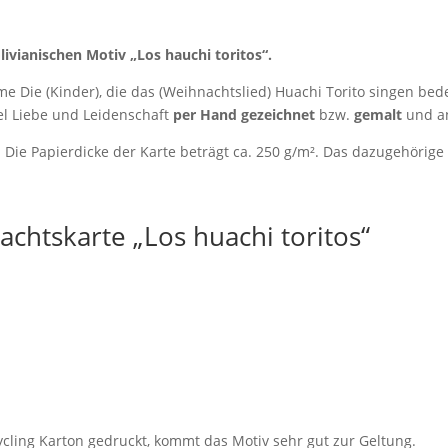
livianischen Motiv „Los hauchi toritos“.
e Die (Kinder), die das (Weihnachtslied) Huachi Torito singen bedeu
iel Liebe und Leidenschaft
per Hand gezeichnet
bzw.
gemalt
und a
 Die Papierdicke der Karte beträgt ca. 250 g/m². Das dazugehörige 
chtskarte „Los huachi toritos“
ycling Karton gedruckt, kommt das Motiv sehr gut zur Geltung.