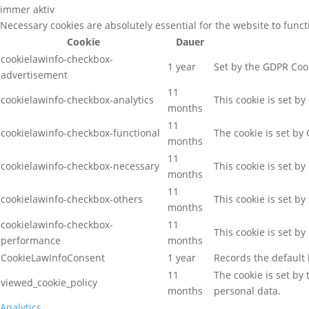
immer aktiv
Necessary cookies are absolutely essential for the website to func
Cookie
Dauer
cookielawinfo-checkbox-
1 year
Set by the GDPR Cook
advertisement
11
cookielawinfo-checkbox-analytics
This cookie is set b
months
11
cookielawinfo-checkbox-functional
The cookie is set by
months
11
cookielawinfo-checkbox-necessary
This cookie is set b
months
11
cookielawinfo-checkbox-others
This cookie is set b
months
cookielawinfo-checkbox-
11
This cookie is set b
performance
months
CookieLawInfoConsent
1 year
Records the default 
11
The cookie is set by
viewed_cookie_policy
months
personal data.
Analytics