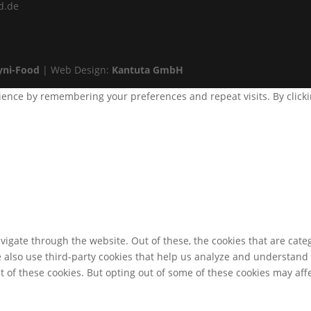
od.de
yni-Food
| Web Design:
Kantuta GmbH
ence by remembering your preferences and repeat visits. By clickin
igate through the website. Out of these, the cookies that are cate
We also use third-party cookies that help us analyze and understand
t of these cookies. But opting out of some of these cookies may af